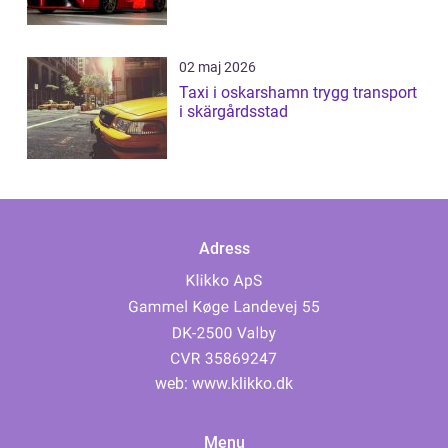
02 maj 2026
Taxi i oskarshamn trygg transport
i skärgårdsstad
Adress
web:
www.klikko.dk
Menu