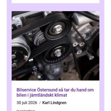
sjukhuset, tåget eller flyget. En påli...
Bilservice Östersund så tar du hand om
bilen i jämtländskt klimat
30 juli 2026
Karl Lindgren