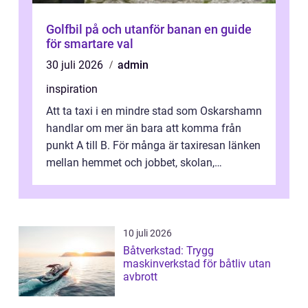
Golfbil på och utanför banan en guide
för smartare val
30 juli 2026
admin
inspiration
Att ta taxi i en mindre stad som Oskarshamn
handlar om mer än bara att komma från
punkt A till B. För många är taxiresan länken
mellan hemmet och jobbet, skolan,
sjukhuset, tåget eller flyget. En påli...
10 juli 2026
Båtverkstad: Trygg
maskinverkstad för båtliv utan
avbrott