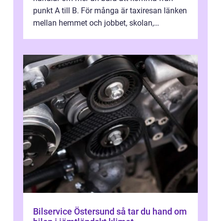
punkt A till B. För många är taxiresan länken
mellan hemmet och jobbet, skolan,
sjukhuset, tåget eller flyget. En påli...
Bilservice Östersund så tar du hand om