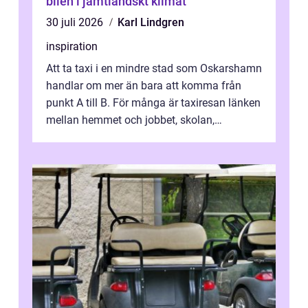
bilen i jämtländskt klimat
30 juli 2026
Karl Lindgren
inspiration
Att ta taxi i en mindre stad som Oskarshamn
handlar om mer än bara att komma från
punkt A till B. För många är taxiresan länken
mellan hemmet och jobbet, skolan,
sjukhuset, tåget eller flyget. En påli...