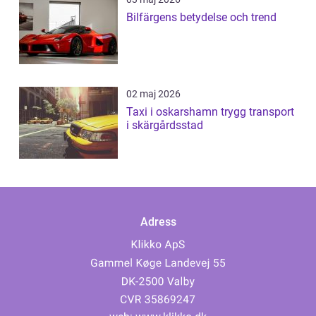
Bilfärgens betydelse och trend
02 maj 2026
Taxi i oskarshamn trygg transport
i skärgårdsstad
Adress