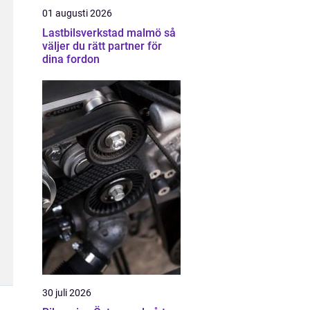
01 augusti 2026
Lastbilsverkstad malmö så
väljer du rätt partner för
dina fordon
30 juli 2026