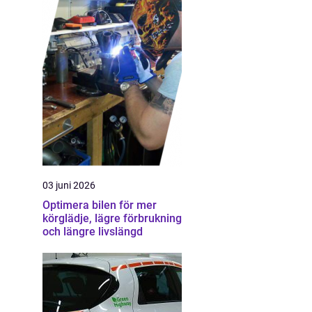
03 juni 2026
Optimera bilen för mer
körglädje, lägre förbrukning
och längre livslängd