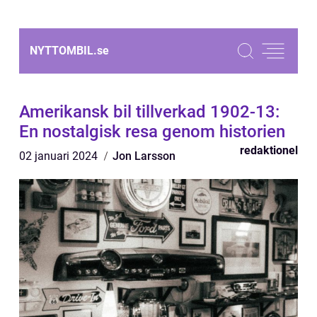
NYTTOMBIL.
se
Amerikansk bil tillverkad 1902-13:
En nostalgisk resa genom historien
redaktionel
02 januari 2024
Jon Larsson