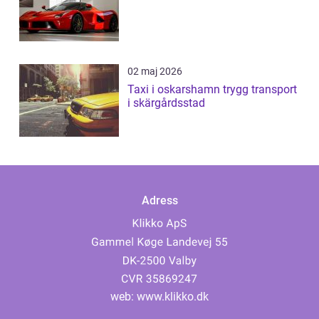
02 maj 2026
Taxi i oskarshamn trygg transport
i skärgårdsstad
Adress
web:
www.klikko.dk