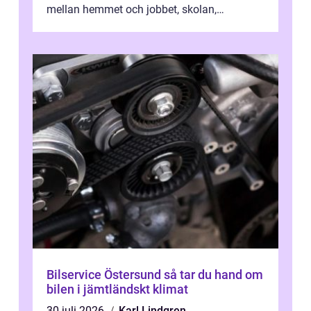
mellan hemmet och jobbet, skolan,
sjukhuset, tåget eller flyget. En påli...
Bilservice Östersund så tar du hand om
bilen i jämtländskt klimat
30 juli 2026
Karl Lindgren