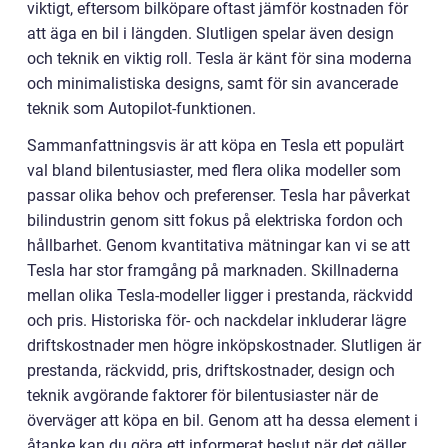
viktigt, eftersom bilköpare oftast jämför kostnaden för
att äga en bil i längden. Slutligen spelar även design
och teknik en viktig roll. Tesla är känt för sina moderna
och minimalistiska designs, samt för sin avancerade
teknik som Autopilot-funktionen.
Sammanfattningsvis är att köpa en Tesla ett populärt
val bland bilentusiaster, med flera olika modeller som
passar olika behov och preferenser. Tesla har påverkat
bilindustrin genom sitt fokus på elektriska fordon och
hållbarhet. Genom kvantitativa mätningar kan vi se att
Tesla har stor framgång på marknaden. Skillnaderna
mellan olika Tesla-modeller ligger i prestanda, räckvidd
och pris. Historiska för- och nackdelar inkluderar lägre
driftskostnader men högre inköpskostnader. Slutligen är
prestanda, räckvidd, pris, driftskostnader, design och
teknik avgörande faktorer för bilentusiaster när de
överväger att köpa en bil. Genom att ha dessa element i
åtanke kan du göra ett informerat beslut när det gäller