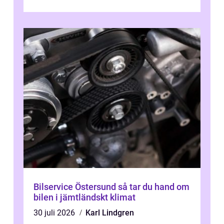
sjukhuset, tåget eller flyget. En påli...
Bilservice Östersund så tar du hand om
bilen i jämtländskt klimat
30 juli 2026
Karl Lindgren