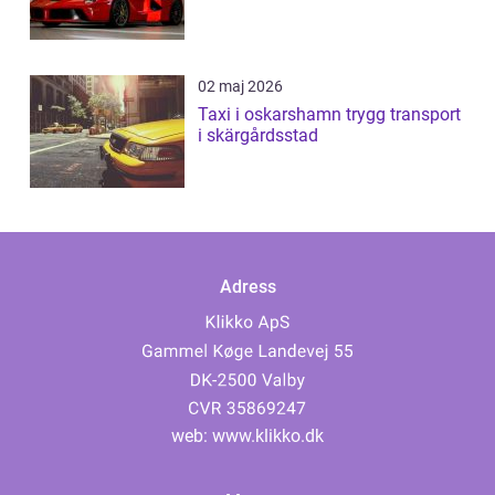
02 maj 2026
Taxi i oskarshamn trygg transport
i skärgårdsstad
Adress
web:
www.klikko.dk