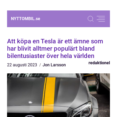
NYTTOMBIL.
se
Att köpa en Tesla är ett ämne som
har blivit alltmer populärt bland
bilentusiaster över hela världen
redaktionel
22 augusti 2023
Jon Larsson