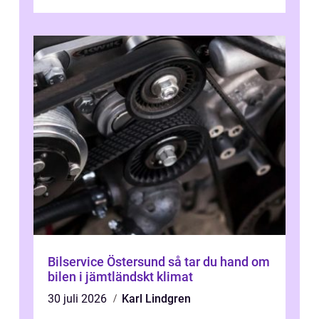
sjukhuset, tåget eller flyget. En påli...
Bilservice Östersund så tar du hand om
bilen i jämtländskt klimat
30 juli 2026
Karl Lindgren