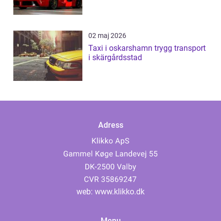
02 maj 2026
Taxi i oskarshamn trygg transport
i skärgårdsstad
Adress
web:
www.klikko.dk
Menu