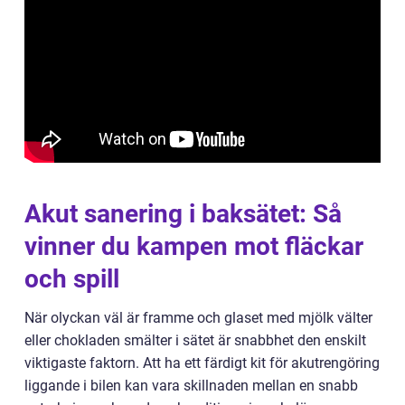
Akut sanering i baksätet: Så
vinner du kampen mot fläckar
och spill
När olyckan väl är framme och glaset med mjölk välter
eller chokladen smälter i sätet är snabbhet den enskilt
viktigaste faktorn. Att ha ett färdigt kit för akutrengöring
liggande i bilen kan vara skillnaden mellan en snabb