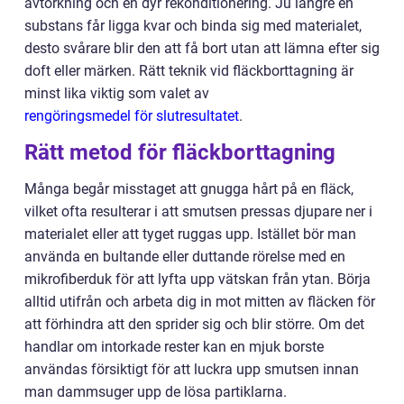
avtorkning och en dyr rekonditionering. Ju längre en
substans får ligga kvar och binda sig med materialet,
desto svårare blir den att få bort utan att lämna efter sig
doft eller märken. Rätt teknik vid fläckborttagning är
minst lika viktig som valet av
rengöringsmedel för slutresultatet
.
Rätt metod för fläckborttagning
Många begår misstaget att gnugga hårt på en fläck,
vilket ofta resulterar i att smutsen pressas djupare ner i
materialet eller att tyget ruggas upp. Istället bör man
använda en bultande eller duttande rörelse med en
mikrofiberduk för att lyfta upp vätskan från ytan. Börja
alltid utifrån och arbeta dig in mot mitten av fläcken för
att förhindra att den sprider sig och blir större. Om det
handlar om intorkade rester kan en mjuk borste
användas försiktigt för att luckra upp smutsen innan
man dammsuger upp de lösa partiklarna.