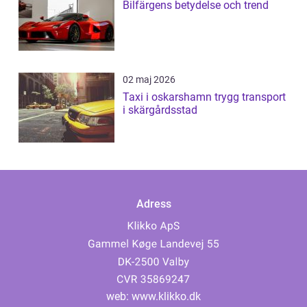
Bilfärgens betydelse och trend
02 maj 2026
Taxi i oskarshamn trygg transport
i skärgårdsstad
Adress
web:
www.klikko.dk