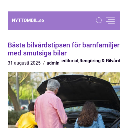
NYTTOMBIL.
se
Bästa bilvårdstipsen för barnfamiljer
med smutsiga bilar
editorial
,
Rengöring & Bilvård
31 augusti 2025
admin