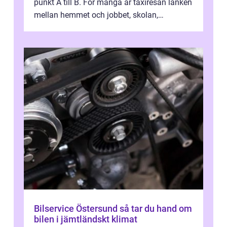
punkt A till B. För många är taxiresan länken
mellan hemmet och jobbet, skolan,
sjukhuset, tåget eller flyget. En påli...
Bilservice Östersund så tar du hand om
bilen i jämtländskt klimat