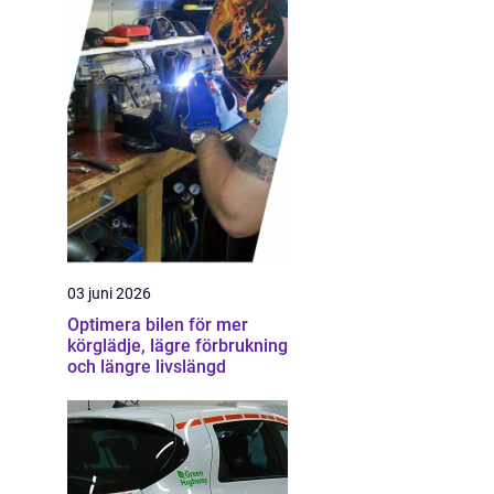
03 juni 2026
Optimera bilen för mer
körglädje, lägre förbrukning
och längre livslängd