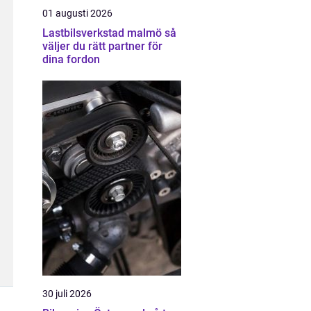
01 augusti 2026
Lastbilsverkstad malmö så
väljer du rätt partner för
dina fordon
30 juli 2026