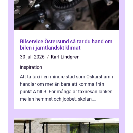
Bilservice Östersund så tar du hand om
bilen i jämtländskt klimat
30 juli 2026
Karl Lindgren
inspiration
Att ta taxi i en mindre stad som Oskarshamn
handlar om mer än bara att komma från
punkt A till B. För många är taxiresan länken
mellan hemmet och jobbet, skolan,
sjukhuset, tåget eller flyget. En påli...