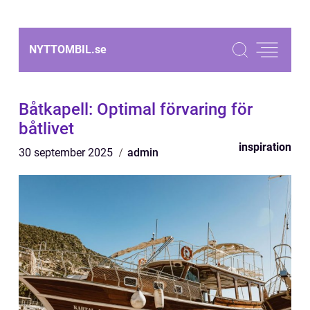
NYTTOMBIL.
se
Båtkapell: Optimal förvaring för
båtlivet
inspiration
30 september 2025
admin