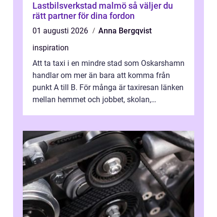
Lastbilsverkstad malmö så väljer du
rätt partner för dina fordon
01 augusti 2026
Anna Bergqvist
inspiration
Att ta taxi i en mindre stad som Oskarshamn
handlar om mer än bara att komma från
punkt A till B. För många är taxiresan länken
mellan hemmet och jobbet, skolan,
sjukhuset, tåget eller flyget. En påli...