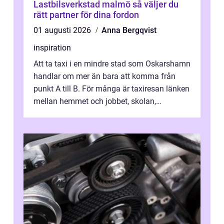
Lastbilsverkstad malmö så väljer du
rätt partner för dina fordon
01 augusti 2026
Anna Bergqvist
inspiration
Att ta taxi i en mindre stad som Oskarshamn
handlar om mer än bara att komma från
punkt A till B. För många är taxiresan länken
mellan hemmet och jobbet, skolan,
sjukhuset, tåget eller flyget. En påli...