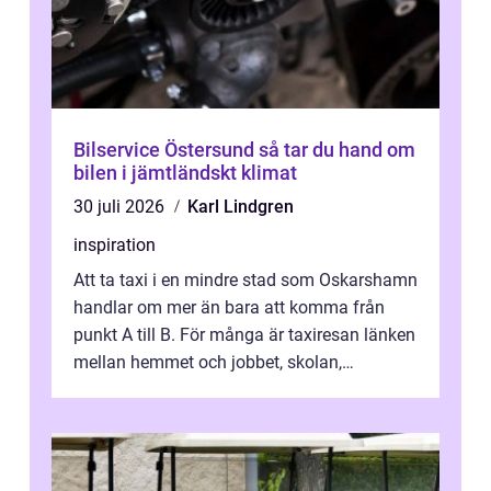
Bilservice Östersund så tar du hand om
bilen i jämtländskt klimat
30 juli 2026
Karl Lindgren
inspiration
Att ta taxi i en mindre stad som Oskarshamn
handlar om mer än bara att komma från
punkt A till B. För många är taxiresan länken
mellan hemmet och jobbet, skolan,
sjukhuset, tåget eller flyget. En påli...