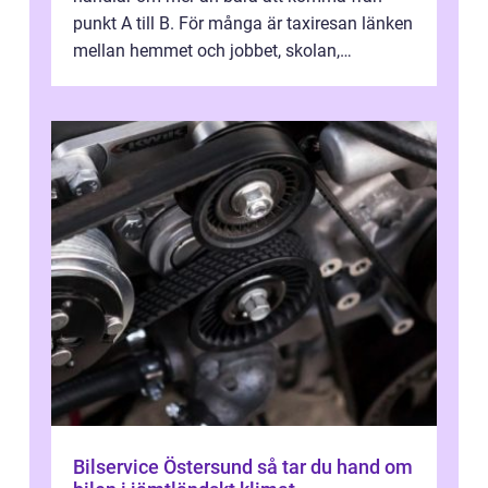
punkt A till B. För många är taxiresan länken
mellan hemmet och jobbet, skolan,
sjukhuset, tåget eller flyget. En påli...
Bilservice Östersund så tar du hand om