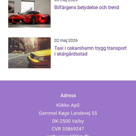
Bilfärgens betydelse och trend
02 maj 2026
Taxi i oskarshamn trygg transport
i skärgårdsstad
Adress