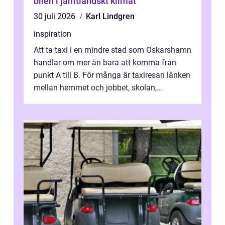
bilen i jämtländskt klimat
30 juli 2026
Karl Lindgren
inspiration
Att ta taxi i en mindre stad som Oskarshamn
handlar om mer än bara att komma från
punkt A till B. För många är taxiresan länken
mellan hemmet och jobbet, skolan,
sjukhuset, tåget eller flyget. En påli...