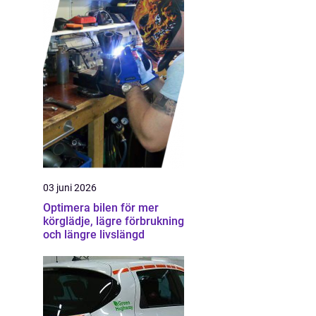
03 juni 2026
Optimera bilen för mer
körglädje, lägre förbrukning
och längre livslängd