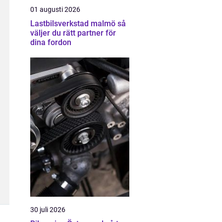
01 augusti 2026
Lastbilsverkstad malmö så
väljer du rätt partner för
dina fordon
30 juli 2026