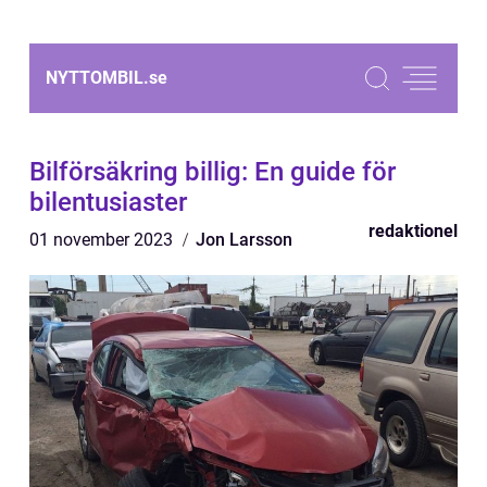
NYTTOMBIL.
se
Bilförsäkring billig: En guide för
bilentusiaster
redaktionel
01 november 2023
Jon Larsson