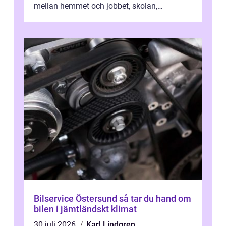
mellan hemmet och jobbet, skolan,
sjukhuset, tåget eller flyget. En påli...
Bilservice Östersund så tar du hand om
bilen i jämtländskt klimat
30 juli 2026
Karl Lindgren