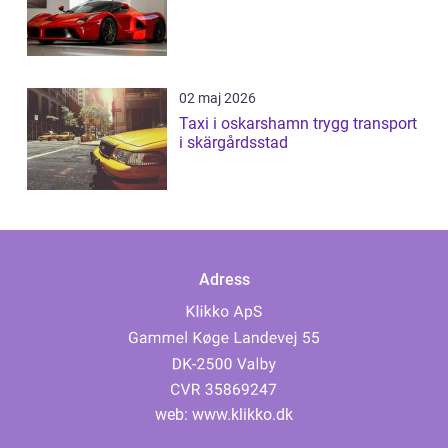
02 maj 2026
Taxi i oskarshamn trygg transport
i skärgårdsstad
Adress
web:
www.klikko.dk