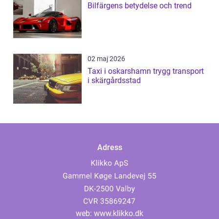
Bilfärgens betydelse och trend
02 maj 2026
Taxi i oskarshamn trygg transport
i skärgårdsstad
Adress
web:
www.klikko.dk