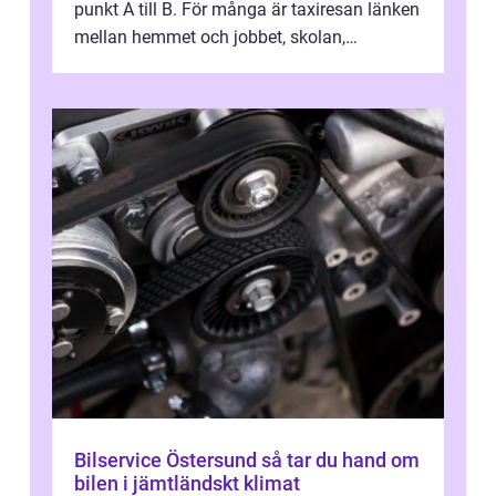
punkt A till B. För många är taxiresan länken
mellan hemmet och jobbet, skolan,
sjukhuset, tåget eller flyget. En påli...
Bilservice Östersund så tar du hand om
bilen i jämtländskt klimat