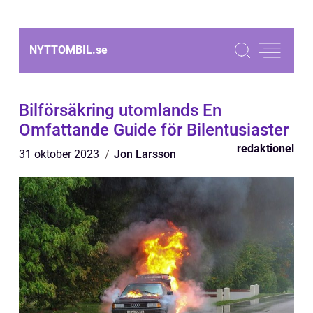
NYTTOMBIL.
se
Bilförsäkring utomlands En
Omfattande Guide för Bilentusiaster
redaktionel
31 oktober 2023
Jon Larsson