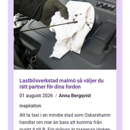
Lastbilsverkstad malmö så väljer du
rätt partner för dina fordon
01 augusti 2026
Anna Bergqvist
inspiration
Att ta taxi i en mindre stad som Oskarshamn
handlar om mer än bara att komma från
punkt A till B. För många är taxiresan länken