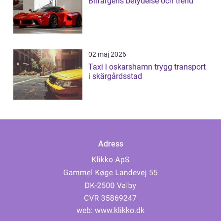
Bilfärgens betydelse och trend
02 maj 2026
Taxi i oskarshamn trygg transport
i skärgårdsstad
Adress
web:
www.klikko.dk