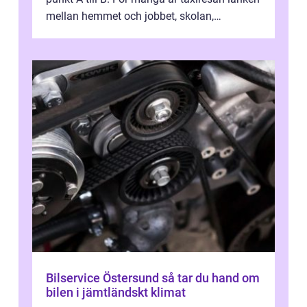
mellan hemmet och jobbet, skolan,
sjukhuset, tåget eller flyget. En påli...
Bilservice Östersund så tar du hand om
bilen i jämtländskt klimat