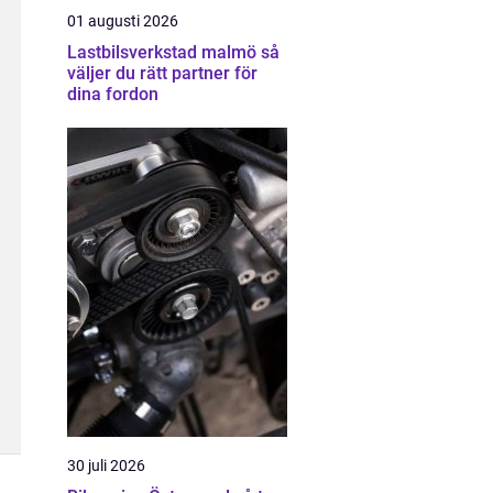
01 augusti 2026
Lastbilsverkstad malmö så
väljer du rätt partner för
dina fordon
30 juli 2026