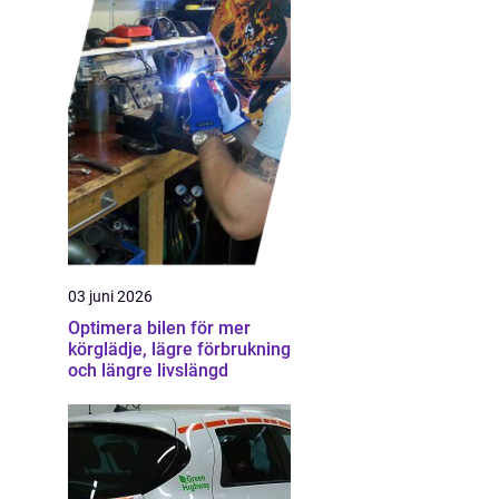
03 juni 2026
Optimera bilen för mer
körglädje, lägre förbrukning
och längre livslängd