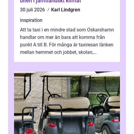
bilen i jämtländskt klimat
30 juli 2026
Karl Lindgren
inspiration
Att ta taxi i en mindre stad som Oskarshamn
handlar om mer än bara att komma från
punkt A till B. För många är taxiresan länken
mellan hemmet och jobbet, skolan,
sjukhuset, tåget eller flyget. En påli...