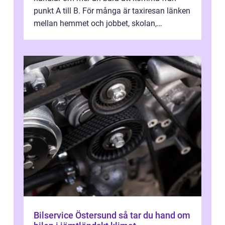
punkt A till B. För många är taxiresan länken
mellan hemmet och jobbet, skolan,
sjukhuset, tåget eller flyget. En påli...
Bilservice Östersund så tar du hand om