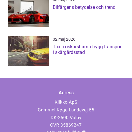
Bilfärgens betydelse och trend
02 maj 2026
Taxi i oskarshamn trygg transport
i skärgårdsstad
Adress