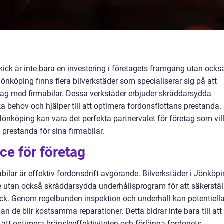
skick är inte bara en investering i företagets framgång utan ocks
Jönköping finns flera bilverkstäder som specialiserar sig på att
öretag med firmabilar. Dessa verkstäder erbjuder skräddarsydda
 behov och hjälper till att optimera fordonsflottans prestanda.
 Jönköping kan vara det perfekta partnervalet för företag som vil
g prestanda för sina firmabilar.
ce för företag
bilar är effektiv fordonsdrift avgörande. Bilverkstäder i Jönköp
ce utan också skräddarsydda underhållsprogram för att säkerstäl
kick. Genom regelbunden inspektion och underhåll kan potentiell
n de blir kostsamma reparationer. Detta bidrar inte bara till att
l att optimera bränsleeffektiviteten och förlänga fordonets