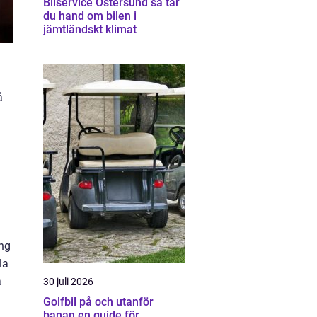
Bilservice Östersund så tar
du hand om bilen i
jämtländskt klimat
å
l
ing
la
a
30 juli 2026
Golfbil på och utanför
banan en guide för