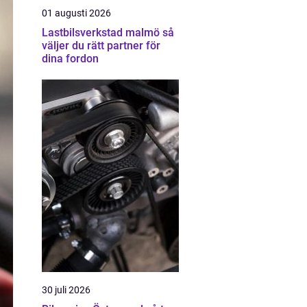
01 augusti 2026
Lastbilsverkstad malmö så
väljer du rätt partner för
dina fordon
30 juli 2026