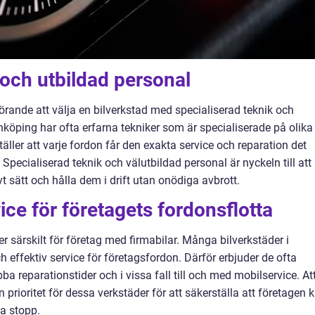
 och utbildad personal
örande att välja en bilverkstad med specialiserad teknik och
nköping har ofta erfarna tekniker som är specialiserade på olika
äller att varje fordon får den exakta service och reparation det
 Specialiserad teknik och välutbildad personal är nyckeln till att
t sätt och hålla dem i drift utan onödiga avbrott.
ce för företagets fordonsflotta
ler särskilt för företag med firmabilar. Många bilverkstäder i
 effektiv service för företagsfordon. Därför erbjuder de ofta
 reparationstider och i vissa fall till och med mobilservice. At
 prioritet för dessa verkstäder för att säkerställa att företagen 
a stopp.