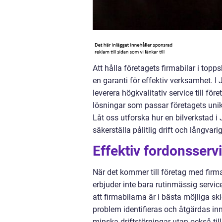
Att hålla företagets firmabilar i topp
en garanti för effektiv verksamhet. I 
leverera högkvalitativ service till f
lösningar som passar företagets unika
Låt oss utforska hur en bilverkstad i
säkerställa pålitlig drift och långvari
Effektiv fordonsservi
När det kommer till företag med firma
erbjuder inte bara rutinmässig servi
att firmabilarna är i bästa möjliga s
problem identifieras och åtgärdas inna
minska driftstörningar utan också til