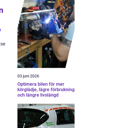
n
m
tse
03 juni 2026
Optimera bilen för mer
körglädje, lägre förbrukning
och längre livslängd