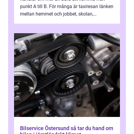
punkt A till B. För många är taxiresan länken
mellan hemmet och jobbet, skolan,
sjukhuset, tåget eller flyget. En påli...
Bilservice Östersund så tar du hand om