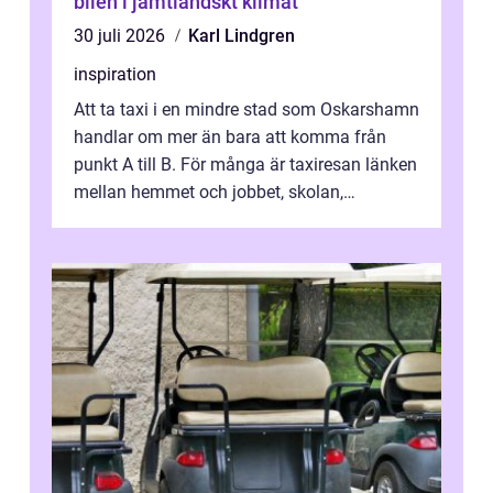
bilen i jämtländskt klimat
30 juli 2026
Karl Lindgren
inspiration
Att ta taxi i en mindre stad som Oskarshamn
handlar om mer än bara att komma från
punkt A till B. För många är taxiresan länken
mellan hemmet och jobbet, skolan,
sjukhuset, tåget eller flyget. En påli...