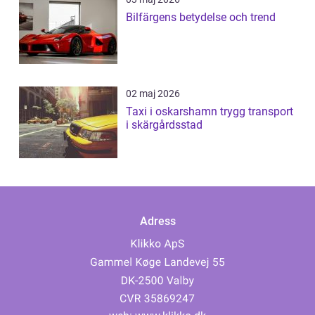
Bilfärgens betydelse och trend
02 maj 2026
Taxi i oskarshamn trygg transport
i skärgårdsstad
Adress