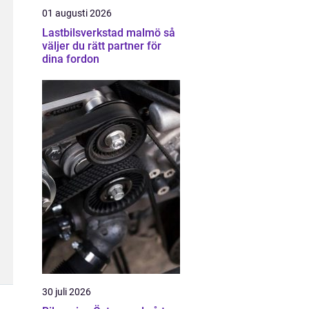
01 augusti 2026
Lastbilsverkstad malmö så
väljer du rätt partner för
dina fordon
30 juli 2026