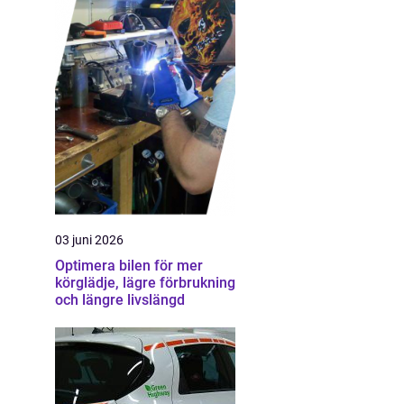
03 juni 2026
Optimera bilen för mer
körglädje, lägre förbrukning
och längre livslängd