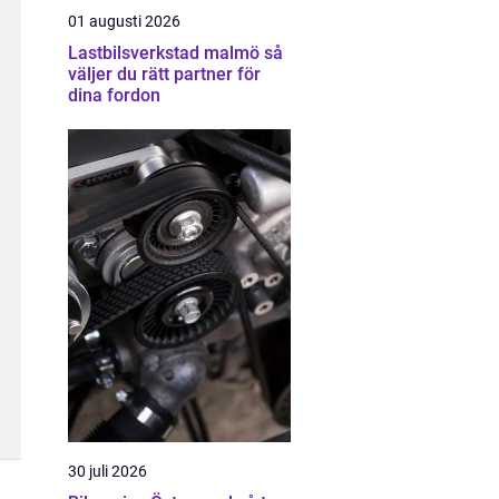
01 augusti 2026
Lastbilsverkstad malmö så
väljer du rätt partner för
dina fordon
30 juli 2026