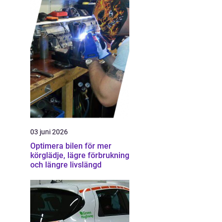
03 juni 2026
Optimera bilen för mer
körglädje, lägre förbrukning
och längre livslängd