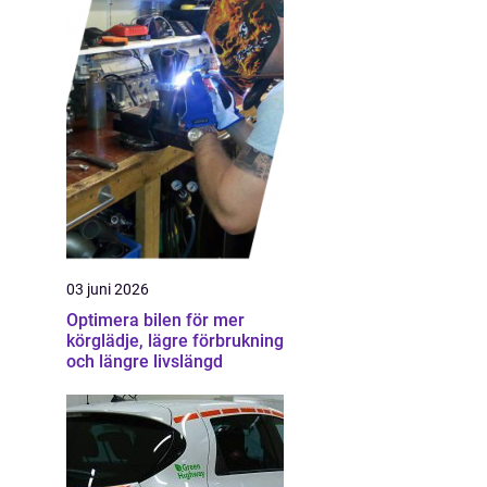
03 juni 2026
Optimera bilen för mer
körglädje, lägre förbrukning
och längre livslängd