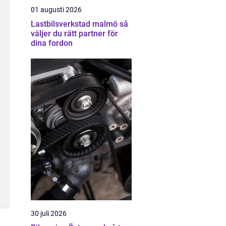
01 augusti 2026
Lastbilsverkstad malmö så
väljer du rätt partner för
dina fordon
30 juli 2026