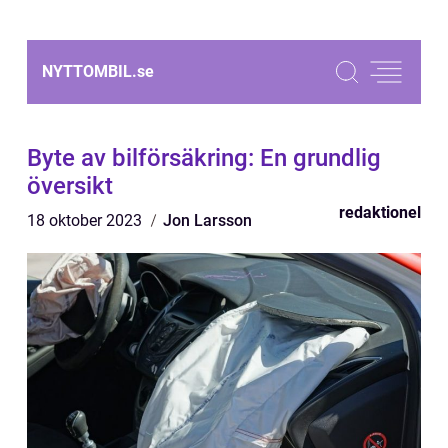
NYTTOMBIL.
se
Byte av bilförsäkring: En grundlig
översikt
redaktionel
18 oktober 2023
Jon Larsson