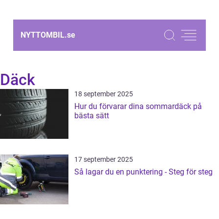
NYTTOMBIL.
se
Däck
18 september 2025
Hur du förvarar dina sommardäck på
bästa sätt
17 september 2025
Så lagar du en punktering - Steg för steg