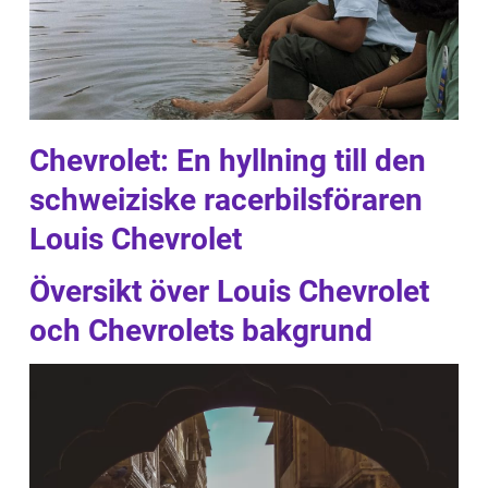
Chevrolet: En hyllning till den
schweiziske racerbilsföraren
Louis Chevrolet
Översikt över Louis Chevrolet
och Chevrolets bakgrund