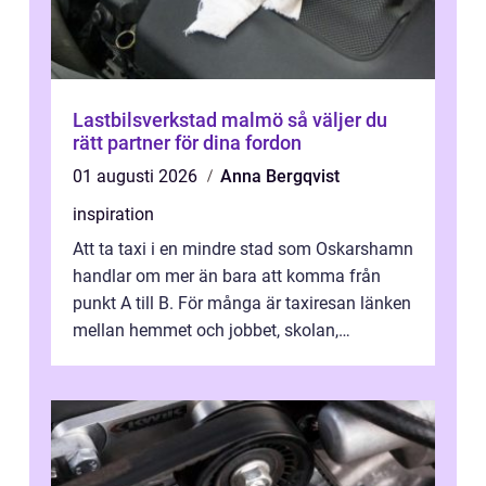
Lastbilsverkstad malmö så väljer du
rätt partner för dina fordon
01 augusti 2026
Anna Bergqvist
inspiration
Att ta taxi i en mindre stad som Oskarshamn
handlar om mer än bara att komma från
punkt A till B. För många är taxiresan länken
mellan hemmet och jobbet, skolan,
sjukhuset, tåget eller flyget. En påli...