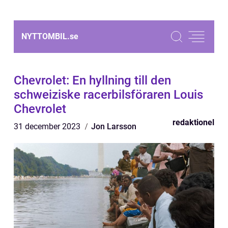
NYTTOMBIL.
se
Chevrolet: En hyllning till den
schweiziske racerbilsföraren Louis
Chevrolet
redaktionel
31 december 2023
Jon Larsson