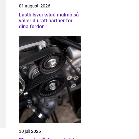
01 augusti 2026
Lastbilsverkstad malmö så
väljer du rätt partner för
dina fordon
30 juli 2026