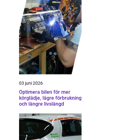
03 juni 2026
Optimera bilen för mer
körglädje, lägre förbrukning
och längre livslängd