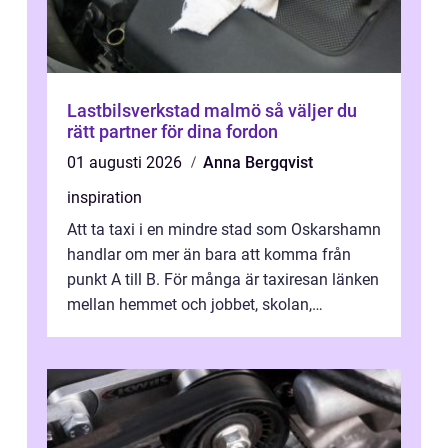
Lastbilsverkstad malmö så väljer du
rätt partner för dina fordon
01 augusti 2026
Anna Bergqvist
inspiration
Att ta taxi i en mindre stad som Oskarshamn
handlar om mer än bara att komma från
punkt A till B. För många är taxiresan länken
mellan hemmet och jobbet, skolan,
sjukhuset, tåget eller flyget. En påli...