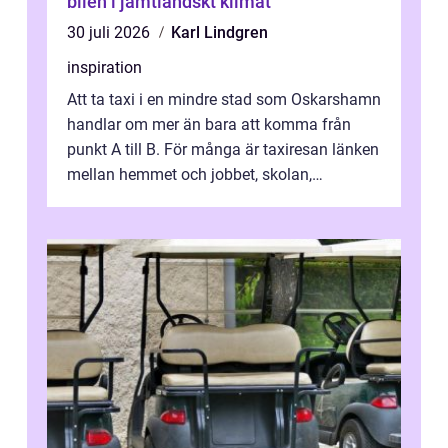
bilen i jämtländskt klimat
30 juli 2026
Karl Lindgren
inspiration
Att ta taxi i en mindre stad som Oskarshamn
handlar om mer än bara att komma från
punkt A till B. För många är taxiresan länken
mellan hemmet och jobbet, skolan,
sjukhuset, tåget eller flyget. En påli...