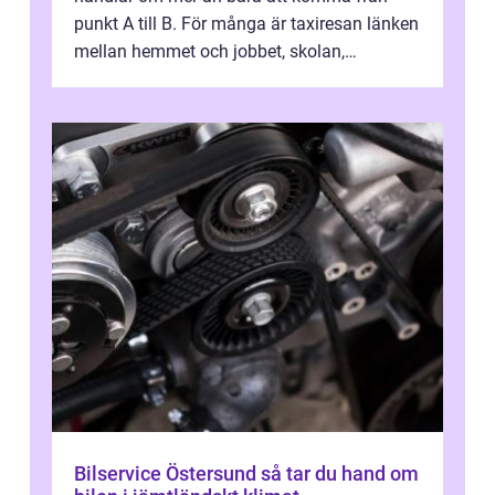
punkt A till B. För många är taxiresan länken
mellan hemmet och jobbet, skolan,
sjukhuset, tåget eller flyget. En påli...
Bilservice Östersund så tar du hand om