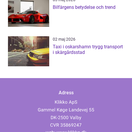
Bilfärgens betydelse och trend
02 maj 2026
Taxi i oskarshamn trygg transport
i skärgårdsstad
Adress