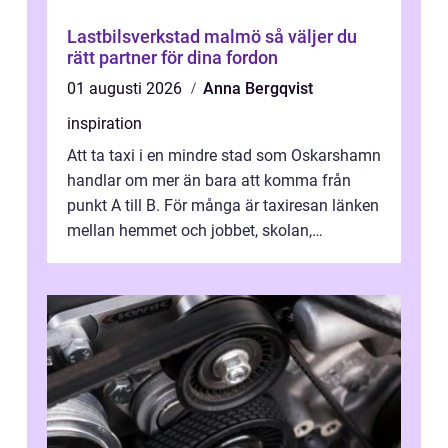
Lastbilsverkstad malmö så väljer du
rätt partner för dina fordon
01 augusti 2026
Anna Bergqvist
inspiration
Att ta taxi i en mindre stad som Oskarshamn
handlar om mer än bara att komma från
punkt A till B. För många är taxiresan länken
mellan hemmet och jobbet, skolan,
sjukhuset, tåget eller flyget. En påli...