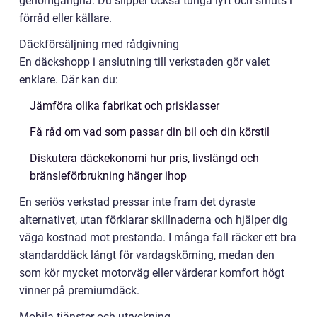
genomgångna. Du slipper också tunga lyft och smuts i
förråd eller källare.
Däckförsäljning med rådgivning
En däckshopp i anslutning till verkstaden gör valet
enklare. Där kan du:
Jämföra olika fabrikat och prisklasser
Få råd om vad som passar din bil och din körstil
Diskutera däckekonomi hur pris, livslängd och
bränsleförbrukning hänger ihop
En seriös verkstad pressar inte fram det dyraste
alternativet, utan förklarar skillnaderna och hjälper dig
väga kostnad mot prestanda. I många fall räcker ett bra
standarddäck långt för vardagskörning, medan den
som kör mycket motorväg eller värderar komfort högt
vinner på premiumdäck.
Mobila tjänster och utryckning