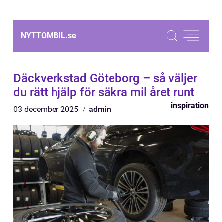
NYTTOMBIL.
se
Däckverkstad Göteborg – så väljer
du rätt hjälp för säkra mil året runt
inspiration
03 december 2025
admin