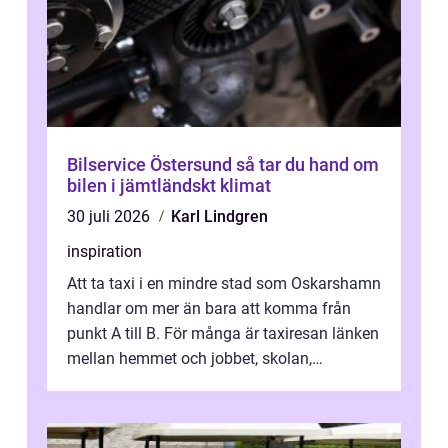
Bilservice Östersund så tar du hand om
bilen i jämtländskt klimat
30 juli 2026
Karl Lindgren
inspiration
Att ta taxi i en mindre stad som Oskarshamn
handlar om mer än bara att komma från
punkt A till B. För många är taxiresan länken
mellan hemmet och jobbet, skolan,
sjukhuset, tåget eller flyget. En påli...