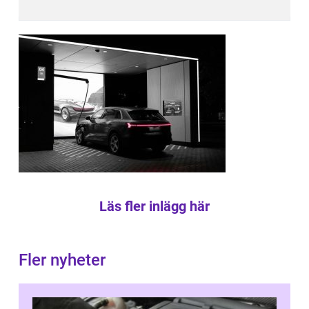
Läs fler inlägg här
Fler nyheter