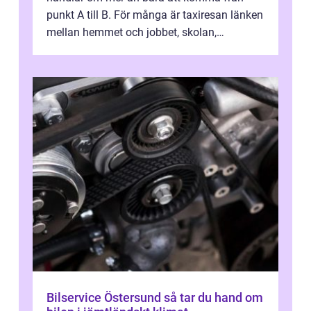
punkt A till B. För många är taxiresan länken
mellan hemmet och jobbet, skolan,
sjukhuset, tåget eller flyget. En påli...
Bilservice Östersund så tar du hand om