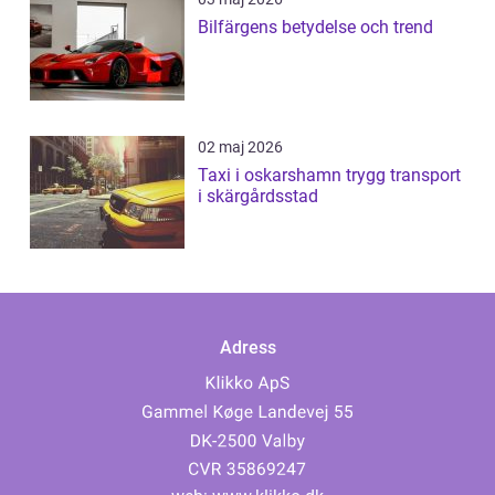
Bilfärgens betydelse och trend
02 maj 2026
Taxi i oskarshamn trygg transport
i skärgårdsstad
Adress