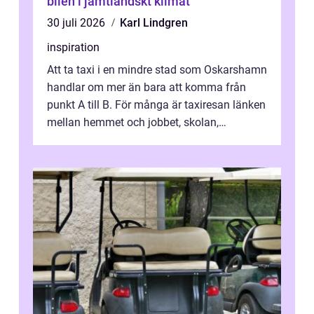
bilen i jämtländskt klimat
30 juli 2026
Karl Lindgren
inspiration
Att ta taxi i en mindre stad som Oskarshamn
handlar om mer än bara att komma från
punkt A till B. För många är taxiresan länken
mellan hemmet och jobbet, skolan,
sjukhuset, tåget eller flyget. En påli...