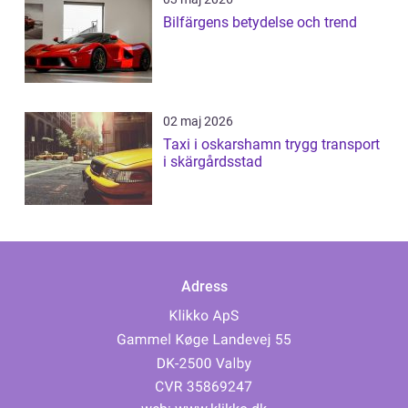
Bilfärgens betydelse och trend
02 maj 2026
Taxi i oskarshamn trygg transport
i skärgårdsstad
Adress