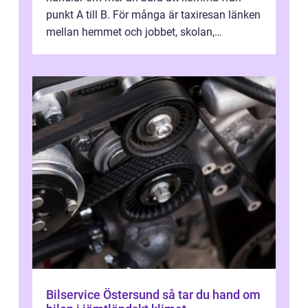
punkt A till B. För många är taxiresan länken
mellan hemmet och jobbet, skolan,
sjukhuset, tåget eller flyget. En påli...
Bilservice Östersund så tar du hand om