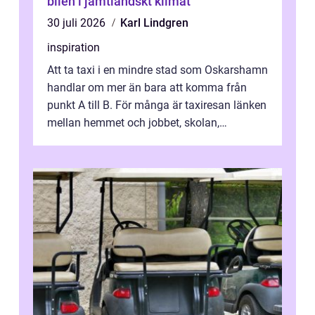
bilen i jämtländskt klimat
30 juli 2026
Karl Lindgren
inspiration
Att ta taxi i en mindre stad som Oskarshamn
handlar om mer än bara att komma från
punkt A till B. För många är taxiresan länken
mellan hemmet och jobbet, skolan,
sjukhuset, tåget eller flyget. En påli...