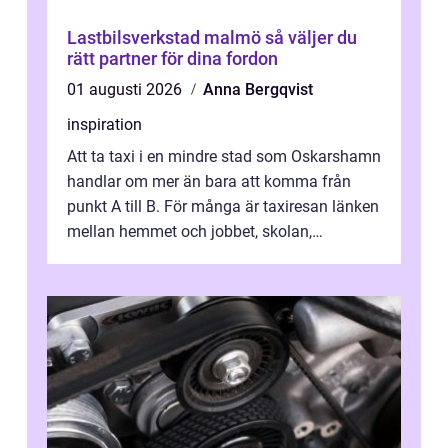
Lastbilsverkstad malmö så väljer du
rätt partner för dina fordon
01 augusti 2026
Anna Bergqvist
inspiration
Att ta taxi i en mindre stad som Oskarshamn
handlar om mer än bara att komma från
punkt A till B. För många är taxiresan länken
mellan hemmet och jobbet, skolan,
sjukhuset, tåget eller flyget. En påli...