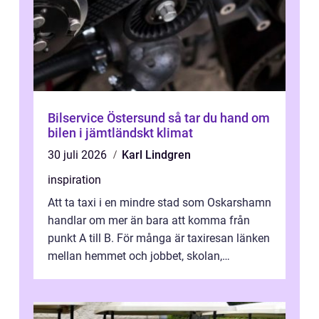
Bilservice Östersund så tar du hand om
bilen i jämtländskt klimat
30 juli 2026
Karl Lindgren
inspiration
Att ta taxi i en mindre stad som Oskarshamn
handlar om mer än bara att komma från
punkt A till B. För många är taxiresan länken
mellan hemmet och jobbet, skolan,
sjukhuset, tåget eller flyget. En påli...