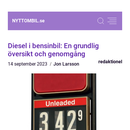
NYTTOMBIL.
se
Diesel i bensinbil: En grundlig
översikt och genomgång
redaktionel
14 september 2023
Jon Larsson