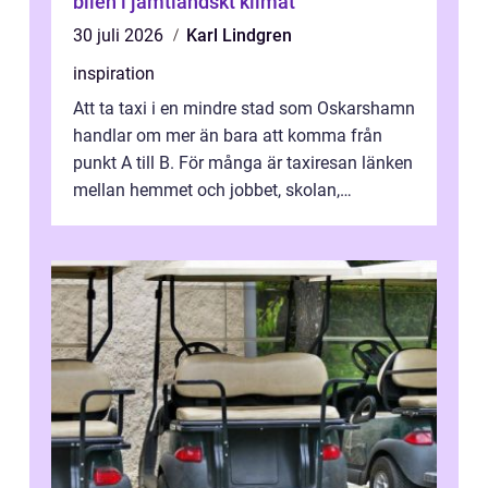
bilen i jämtländskt klimat
30 juli 2026
Karl Lindgren
inspiration
Att ta taxi i en mindre stad som Oskarshamn
handlar om mer än bara att komma från
punkt A till B. För många är taxiresan länken
mellan hemmet och jobbet, skolan,
sjukhuset, tåget eller flyget. En påli...