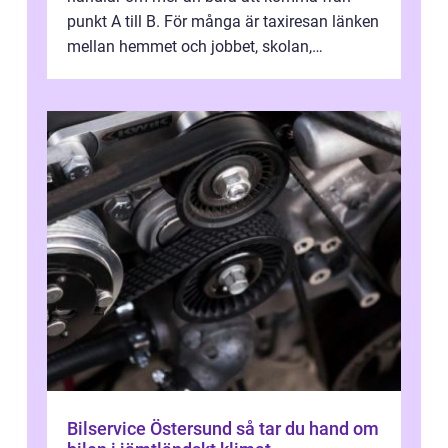
punkt A till B. För många är taxiresan länken
mellan hemmet och jobbet, skolan,
sjukhuset, tåget eller flyget. En påli...
Bilservice Östersund så tar du hand om