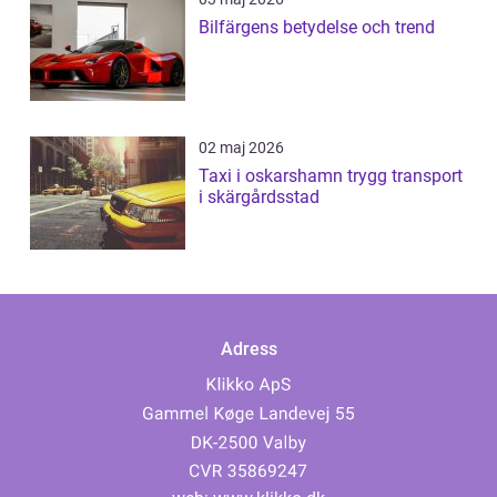
Bilfärgens betydelse och trend
02 maj 2026
Taxi i oskarshamn trygg transport
i skärgårdsstad
Adress