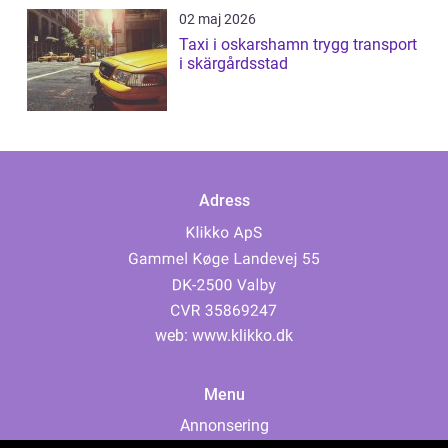
02 maj 2026
Taxi i oskarshamn trygg transport
i skärgårdsstad
Adress
web:
www.klikko.dk
Menu
Annonsering