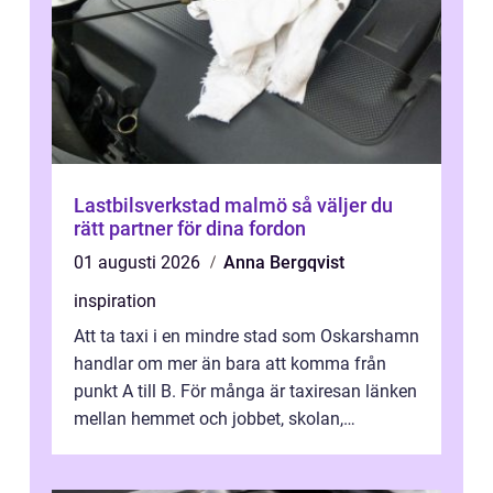
Lastbilsverkstad malmö så väljer du
rätt partner för dina fordon
01 augusti 2026
Anna Bergqvist
inspiration
Att ta taxi i en mindre stad som Oskarshamn
handlar om mer än bara att komma från
punkt A till B. För många är taxiresan länken
mellan hemmet och jobbet, skolan,
sjukhuset, tåget eller flyget. En påli...