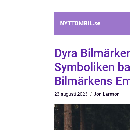
NYTTOMBIL.
se
Dyra Bilmärke
Symboliken ba
Bilmärkens E
23 augusti 2023
Jon Larsson