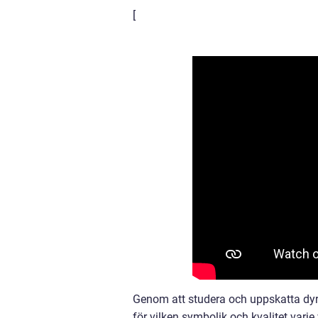
[
Genom att studera och uppskatta dyra
för vilken symbolik och kvalitet var