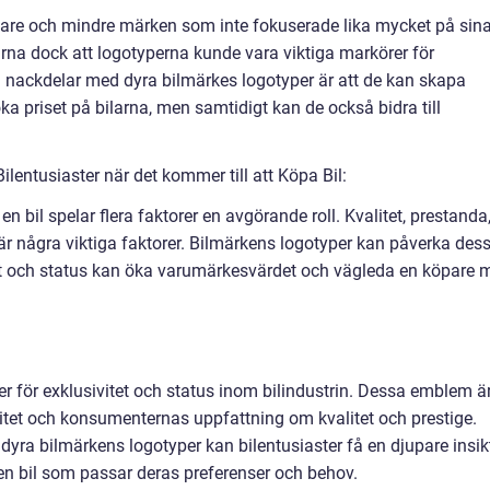
nklare och mindre märken som inte fokuserade lika mycket på sin
karna dock att logotyperna kunde vara viktiga markörer för
ch nackdelar med dyra bilmärkes logotyper är att de kan skapa
a priset på bilarna, men samtidigt kan de också bidra till
lentusiaster när det kommer till att Köpa Bil:
en bil spelar flera faktorer en avgörande roll. Kvalitet, prestanda
är några viktiga faktorer. Bilmärkens logotyper kan påverka des
tet och status kan öka varumärkesvärdet och vägleda en köpare 
r för exklusivitet och status inom bilindustrin. Dessa emblem ä
itet och konsumenternas uppfattning om kvalitet och prestige.
ra bilmärkens logotyper kan bilentusiaster få en djupare insikt
en bil som passar deras preferenser och behov.