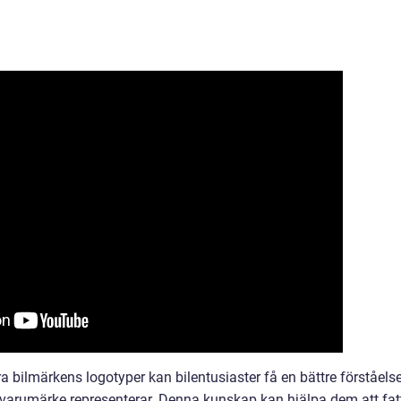
 bilmärkens logotyper kan bilentusiaster få en bättre förståels
je varumärke representerar. Denna kunskap kan hjälpa dem att fat