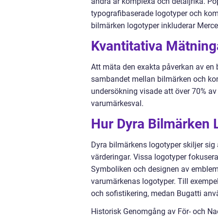
andra är komplexa och detaljrika. Po
typografibaserade logotyper och kom
bilmärken logotyper inkluderar Merce
Kvantitativa Mätnin
Att mäta den exakta påverkan av en b
sambandet mellan bilmärken och kon
undersökning visade att över 70% av
varumärkesval.
Hur Dyra Bilmärken Lo
Dyra bilmärkens logotyper skiljer sig
värderingar. Vissa logotyper fokuser
Symboliken och designen av emblem oc
varumärkenas logotyper. Till exempel 
och sofistikering, medan Bugatti anvä
Historisk Genomgång av För- och Na