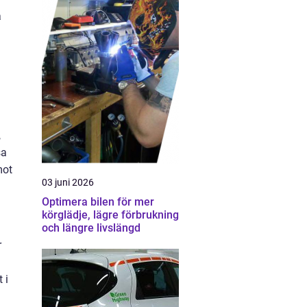
a
,
sa
mot
03 juni 2026
Optimera bilen för mer
körglädje, lägre förbrukning
och längre livslängd
r
 i