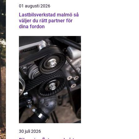
01 augusti 2026
Lastbilsverkstad malmö så
väljer du rätt partner för
dina fordon
30 juli 2026