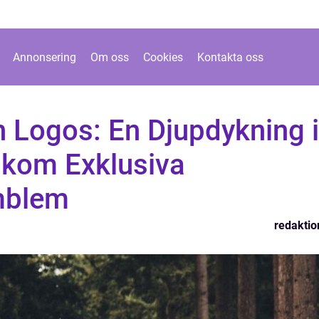
Annonsering
Om oss
Cookies
Kontakta oss
n Logos: En Djupdykning i
kom Exklusiva
mblem
redaktio