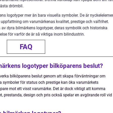
nästa drömbil.
ns logotyper mer än bara visuella symboler. De är nyckelelemen
 uppfattning om varumärkenas kvalitet, prestige och valfrihet.
 av dyra bilmärkens logotyper, deras symbolik och historiska
else för varför de är så viktiga inom bilindustrin.
FAQ
märkens logotyper bilköparens beslut?
verka bilköparens beslut genom att skapa förväntningar om
ssa symboler för status och prestige kan öka varumärkets
öpare mot ett visst varumärke. Det är dock viktigt att komma
et, prestanda, design och pris också spelar en avgörande roll vid