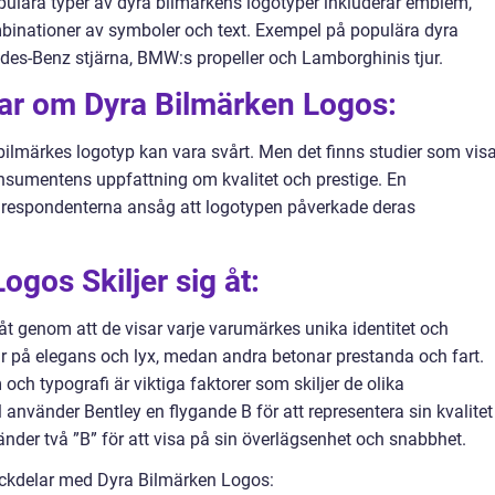
pulära typer av dyra bilmärkens logotyper inkluderar emblem,
binationer av symboler och text. Exempel på populära dyra
des-Benz stjärna, BMW:s propeller och Lamborghinis tjur.
gar om Dyra Bilmärken Logos:
ilmärkes logotyp kan vara svårt. Men det finns studier som visa
sumentens uppfattning om kvalitet och prestige. En
 respondenterna ansåg att logotypen påverkade deras
gos Skiljer sig åt:
 åt genom att de visar varje varumärkes unika identitet och
ar på elegans och lyx, medan andra betonar prestanda och fart.
h typografi är viktiga faktorer som skiljer de olika
använder Bentley en flygande B för att representera sin kvalitet
nder två ”B” för att visa på sin överlägsenhet och snabbhet.
ckdelar med Dyra Bilmärken Logos: