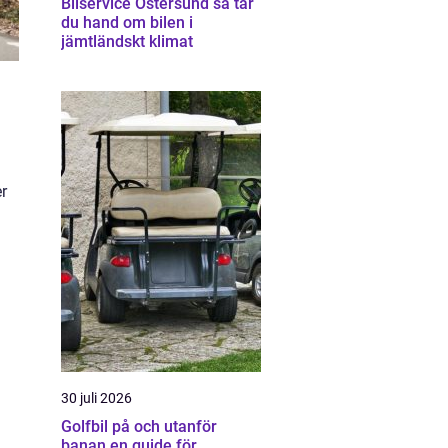
Bilservice Östersund så tar
du hand om bilen i
jämtländskt klimat
er
30 juli 2026
Golfbil på och utanför
banan en guide för