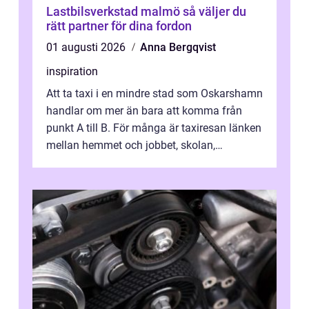
Lastbilsverkstad malmö så väljer du
rätt partner för dina fordon
01 augusti 2026
Anna Bergqvist
inspiration
Att ta taxi i en mindre stad som Oskarshamn
handlar om mer än bara att komma från
punkt A till B. För många är taxiresan länken
mellan hemmet och jobbet, skolan,
sjukhuset, tåget eller flyget. En påli...