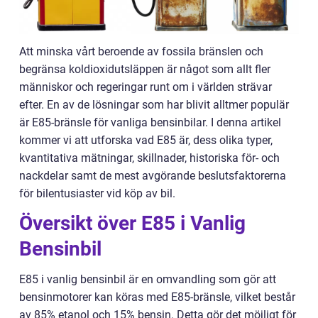
Att minska vårt beroende av fossila bränslen och
begränsa koldioxidutsläppen är något som allt fler
människor och regeringar runt om i världen strävar
efter. En av de lösningar som har blivit alltmer populär
är E85-bränsle för vanliga bensinbilar. I denna artikel
kommer vi att utforska vad E85 är, dess olika typer,
kvantitativa mätningar, skillnader, historiska för- och
nackdelar samt de mest avgörande beslutsfaktorerna
för bilentusiaster vid köp av bil.
Översikt över E85 i Vanlig
Bensinbil
E85 i vanlig bensinbil är en omvandling som gör att
bensinmotorer kan köras med E85-bränsle, vilket består
av 85% etanol och 15% bensin. Detta gör det möjligt för