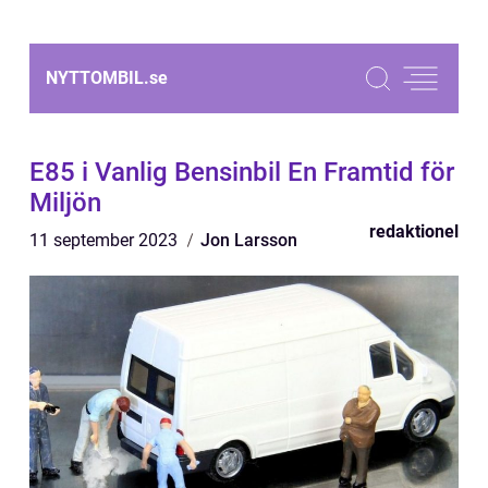
NYTTOMBIL.
se
E85 i Vanlig Bensinbil En Framtid för
Miljön
redaktionel
11 september 2023
Jon Larsson