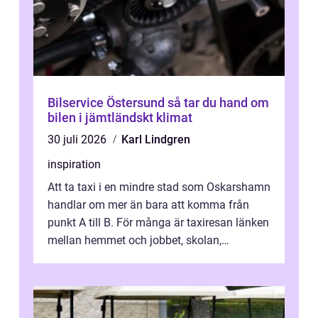
Bilservice Östersund så tar du hand om
bilen i jämtländskt klimat
30 juli 2026
Karl Lindgren
inspiration
Att ta taxi i en mindre stad som Oskarshamn
handlar om mer än bara att komma från
punkt A till B. För många är taxiresan länken
mellan hemmet och jobbet, skolan,
sjukhuset, tåget eller flyget. En påli...