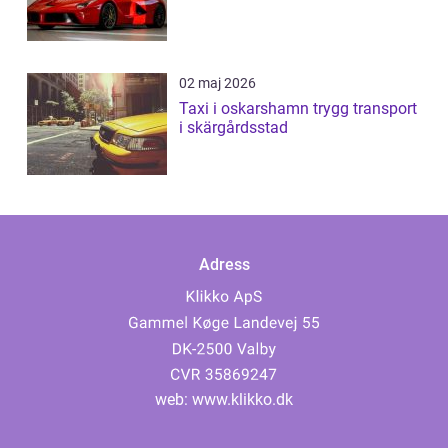
02 maj 2026
Taxi i oskarshamn trygg transport
i skärgårdsstad
Adress
web:
www.klikko.dk