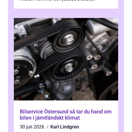
sjukhuset, tåget eller flyget. En påli...
Bilservice Östersund så tar du hand om
bilen i jämtländskt klimat
30 juli 2026
Karl Lindgren