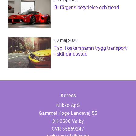
Bilfärgens betydelse och trend
02 maj 2026
Taxi i oskarshamn trygg transport
i skärgårdsstad
Adress