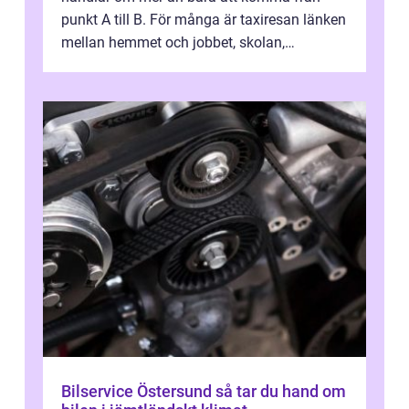
punkt A till B. För många är taxiresan länken
mellan hemmet och jobbet, skolan,
sjukhuset, tåget eller flyget. En påli...
Bilservice Östersund så tar du hand om