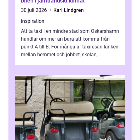
bilen i jämtländskt klimat
30 juli 2026
Karl Lindgren
inspiration
Att ta taxi i en mindre stad som Oskarshamn
handlar om mer än bara att komma från
punkt A till B. För många är taxiresan länken
mellan hemmet och jobbet, skolan,
sjukhuset, tåget eller flyget. En påli...