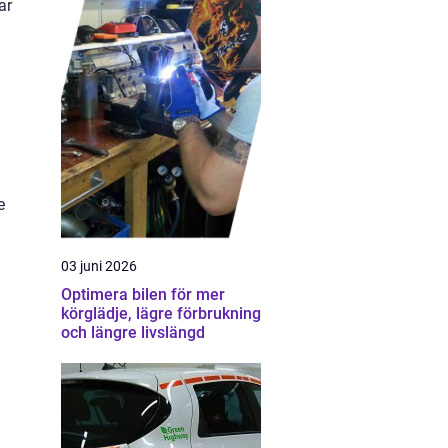
ar
e
03 juni 2026
Optimera bilen för mer
körglädje, lägre förbrukning
och längre livslängd