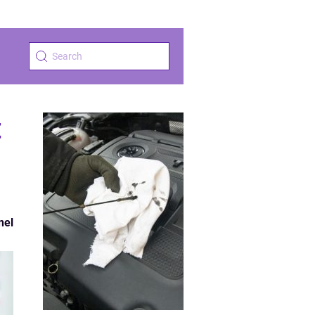
t
nel