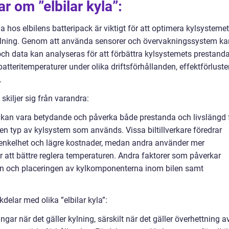
r om ”elbilar kyla”:
hos elbilens batteripack är viktigt för att optimera kylsystemet
rkylning. Genom att använda sensorer och övervakningssystem ka
och data kan analyseras för att förbättra kylsystemets prestanda
tteritemperaturer under olika driftsförhållanden, effektförluste
.
skiljer sig från varandra:
la kan vara betydande och påverka både prestanda och livslängd 
r den typ av kylsystem som används. Vissa biltillverkare föredrar
 enkelhet och lägre kostnader, medan andra använder mer
att bättre reglera temperaturen. Andra faktorer som påverkar
nen och placeringen av kylkomponenterna inom bilen samt
elar med olika ”elbilar kyla”:
ngar när det gäller kylning, särskilt när det gäller överhettning a