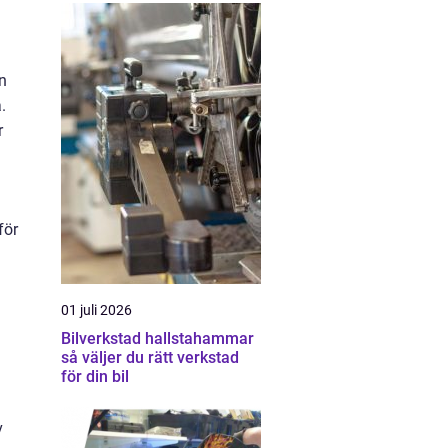
n
.
r
för
01 juli 2026
Bilverkstad hallstahammar
så väljer du rätt verkstad
för din bil
v