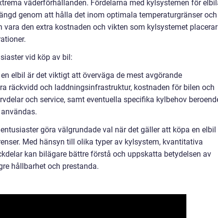
extrema väderförhållanden. Fördelarna med kylsystemen för elbil
ivslängd genom att hålla det inom optimala temperaturgränser och
n vara den extra kostnaden och vikten som kylsystemet placerar
ationer.
iaster vid köp av bil:
 en elbil är det viktigt att överväga de mest avgörande
ra räckvidd och laddningsinfrastruktur, kostnaden för bilen och
ervdelar och service, samt eventuella specifika kylbehov beroend
t användas.
lentusiaster göra välgrundade val när det gäller att köpa en elbil
nser. Med hänsyn till olika typer av kylsystem, kvantitativa
ckdelar kan bilägare bättre förstå och uppskatta betydelsen av
gre hållbarhet och prestanda.