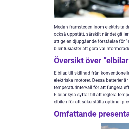
Medan framstegen inom elektriska dr
också uppstått, särskilt när det gäll
att ge en djupgående förståelse för ”e
bilentusiaster att göra välinformerade
Översikt över ”elbilar
Elbilar, till skillnad från konventionel
elektriska motorer. Dessa batterier ä
temperaturintervall för att fungera ef
Elbilar kyla syftar till att reglera t
elbilen för att säkerställa optimal pr
Omfattande presentati