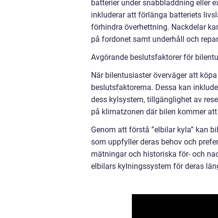
batterier under snabbladdning eller 
inkluderar att förlänga batteriets l
förhindra överhettning. Nackdelar ka
på fordonet samt underhåll och repar
Avgörande beslutsfaktorer för bilentus
När bilentusiaster överväger att köpa
beslutsfaktorerna. Dessa kan inklude
dess kylsystem, tillgänglighet av res
på klimatzonen där bilen kommer at
Genom att förstå ”elbilar kyla” kan bi
som uppfyller deras behov och prefere
mätningar och historiska för- och na
elbilars kylningssystem för deras län