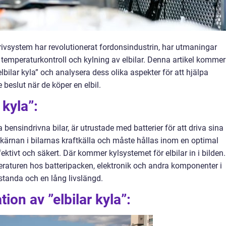
ivsystem har revolutionerat fordonsindustrin, har utmaningar
er temperaturkontroll och kylning av elbilar. Denna artikel kommer
lbilar kyla” och analysera dess olika aspekter för att hjälpa
 beslut när de köper en elbil.
 kyla”:
la bensindrivna bilar, är utrustade med batterier för att driva sina
r kärnan i bilarnas kraftkälla och måste hållas inom en optimal
fektivt och säkert. Där kommer kylsystemet för elbilar in i bilden.
emperaturen hos batteripacken, elektronik och andra komponenter i
estanda och en lång livslängd.
on av ”elbilar kyla”: