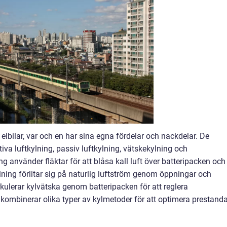
 elbilar, var och en har sina egna fördelar och nackdelar. De
iva luftkylning, passiv luftkylning, vätskekylning och
g använder fläktar för att blåsa kall luft över batteripacken och
lning förlitar sig på naturlig luftström genom öppningar och
kulerar kylvätska genom batteripacken för att reglera
kombinerar olika typer av kylmetoder för att optimera prestand