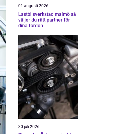
01 augusti 2026
Lastbilsverkstad malmö så
väljer du rätt partner för
dina fordon
30 juli 2026