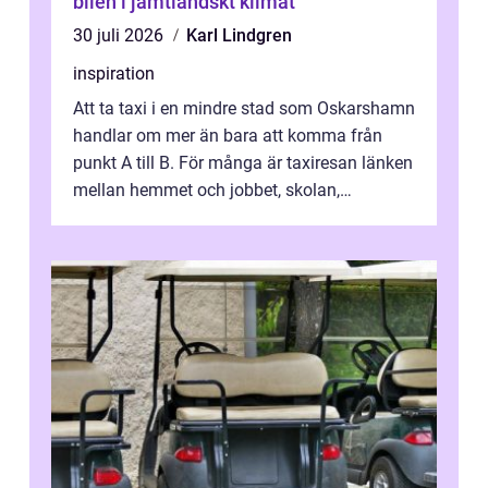
bilen i jämtländskt klimat
30 juli 2026
Karl Lindgren
inspiration
Att ta taxi i en mindre stad som Oskarshamn
handlar om mer än bara att komma från
punkt A till B. För många är taxiresan länken
mellan hemmet och jobbet, skolan,
sjukhuset, tåget eller flyget. En påli...