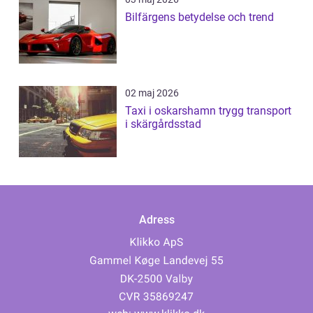
Bilfärgens betydelse och trend
02 maj 2026
Taxi i oskarshamn trygg transport
i skärgårdsstad
Adress