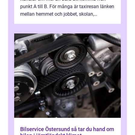
punkt A till B. För många är taxiresan länken
mellan hemmet och jobbet, skolan,
sjukhuset, tåget eller flyget. En påli...
Bilservice Östersund så tar du hand om