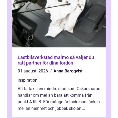
Lastbilsverkstad malmö så väljer du
rätt partner för dina fordon
01 augusti 2026
Anna Bergqvist
inspiration
Att ta taxi i en mindre stad som Oskarshamn
handlar om mer än bara att komma från
punkt A till B. För många är taxiresan länken
mellan hemmet och jobbet, skolan,
sjukhuset, tåget eller flyget. En påli...