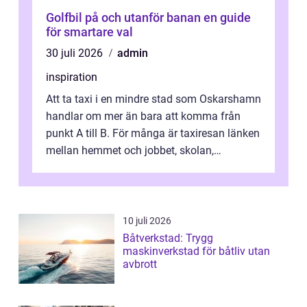
Golfbil på och utanför banan en guide
för smartare val
30 juli 2026
admin
inspiration
Att ta taxi i en mindre stad som Oskarshamn
handlar om mer än bara att komma från
punkt A till B. För många är taxiresan länken
mellan hemmet och jobbet, skolan,
sjukhuset, tåget eller flyget. En påli...
10 juli 2026
Båtverkstad: Trygg
maskinverkstad för båtliv utan
avbrott