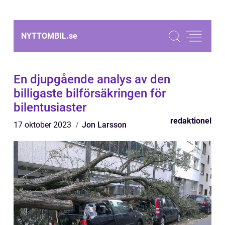
NYTTOMBIL.
se
En djupgående analys av den
billigaste bilförsäkringen för
bilentusiaster
redaktionel
17 oktober 2023
Jon Larsson