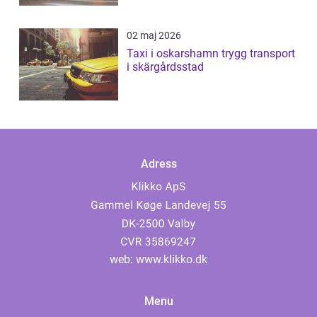
02 maj 2026
Taxi i oskarshamn trygg transport
i skärgårdsstad
Adress
web:
www.klikko.dk
Menu