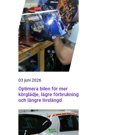
03 juni 2026
Optimera bilen för mer
körglädje, lägre förbrukning
och längre livslängd