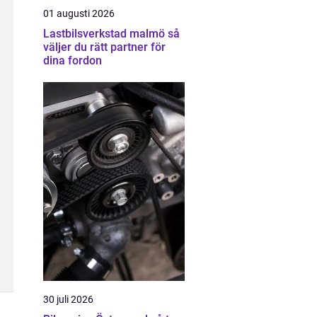
01 augusti 2026
Lastbilsverkstad malmö så
väljer du rätt partner för
dina fordon
30 juli 2026