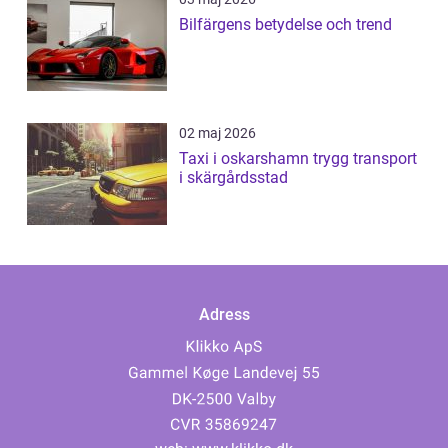
Bilfärgens betydelse och trend
02 maj 2026
Taxi i oskarshamn trygg transport
i skärgårdsstad
Adress