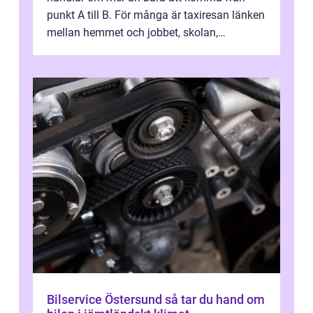
punkt A till B. För många är taxiresan länken
mellan hemmet och jobbet, skolan,
sjukhuset, tåget eller flyget. En påli...
Bilservice Östersund så tar du hand om