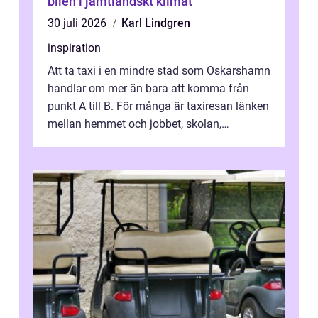
bilen i jämtländskt klimat
30 juli 2026
Karl Lindgren
inspiration
Att ta taxi i en mindre stad som Oskarshamn
handlar om mer än bara att komma från
punkt A till B. För många är taxiresan länken
mellan hemmet och jobbet, skolan,
sjukhuset, tåget eller flyget. En påli...