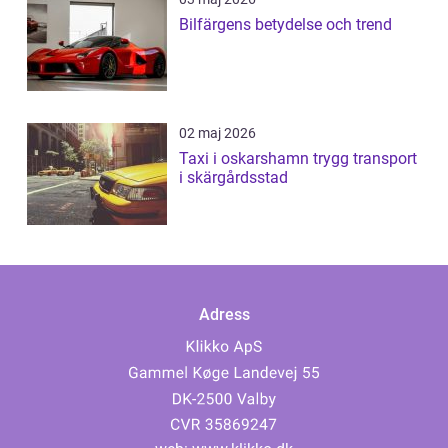
Bilfärgens betydelse och trend
02 maj 2026
Taxi i oskarshamn trygg transport
i skärgårdsstad
Adress