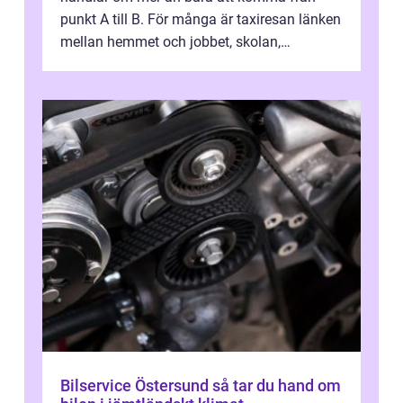
punkt A till B. För många är taxiresan länken
mellan hemmet och jobbet, skolan,
sjukhuset, tåget eller flyget. En påli...
Bilservice Östersund så tar du hand om