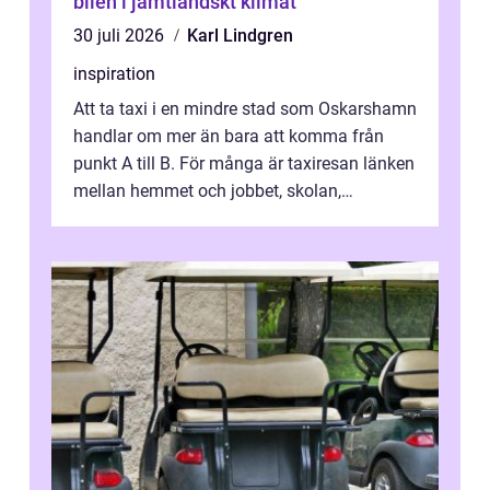
bilen i jämtländskt klimat
30 juli 2026
Karl Lindgren
inspiration
Att ta taxi i en mindre stad som Oskarshamn
handlar om mer än bara att komma från
punkt A till B. För många är taxiresan länken
mellan hemmet och jobbet, skolan,
sjukhuset, tåget eller flyget. En påli...