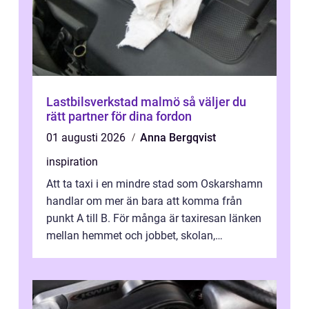
Lastbilsverkstad malmö så väljer du
rätt partner för dina fordon
01 augusti 2026
Anna Bergqvist
inspiration
Att ta taxi i en mindre stad som Oskarshamn
handlar om mer än bara att komma från
punkt A till B. För många är taxiresan länken
mellan hemmet och jobbet, skolan,
sjukhuset, tåget eller flyget. En påli...