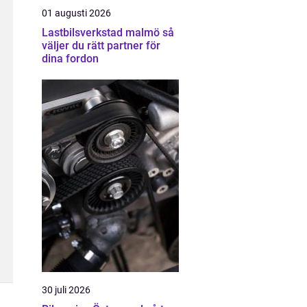
01 augusti 2026
Lastbilsverkstad malmö så
väljer du rätt partner för
dina fordon
30 juli 2026