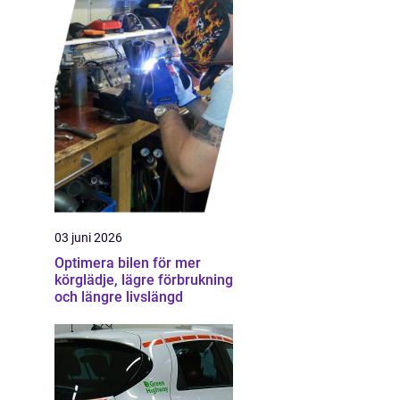
03 juni 2026
Optimera bilen för mer
körglädje, lägre förbrukning
och längre livslängd