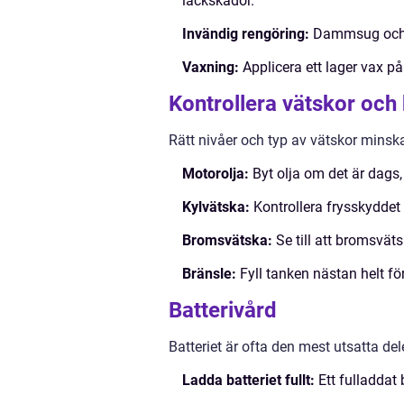
lackskador.
Invändig rengöring:
Dammsug och to
Vaxning:
Applicera ett lager vax på
Kontrollera vätskor och
Rätt nivåer och typ av vätskor minska
Motorolja:
Byt olja om det är dags,
Kylvätska:
Kontrollera frysskyddet i
Bromsvätska:
Se till att bromsväts
Bränsle:
Fyll tanken nästan helt fö
Batterivård
Batteriet är ofta den mest utsatta del
Ladda batteriet fullt:
Ett fulladdat 