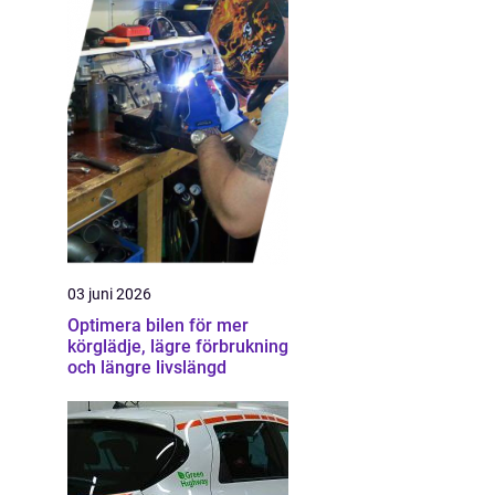
03 juni 2026
Optimera bilen för mer
körglädje, lägre förbrukning
och längre livslängd