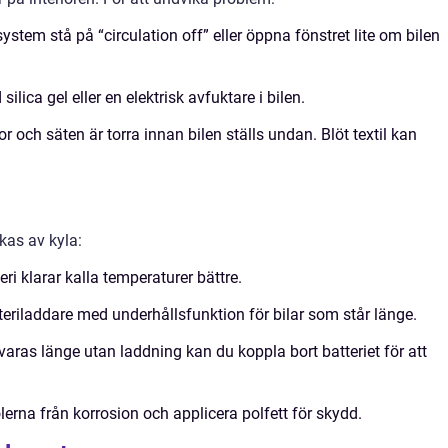
ystem stå på “circulation off” eller öppna fönstret lite om bilen
lica gel eller en elektrisk avfuktare i bilen.
tor och säten är torra innan bilen ställs undan. Blöt textil kan
kas av kyla:
eri klarar kalla temperaturer bättre.
riladdare med underhållsfunktion för bilar som står länge.
aras länge utan laddning kan du koppla bort batteriet för att
erna från korrosion och applicera polfett för skydd.