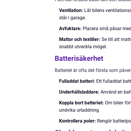
Ventilation:
Låt bilens ventilationss
står i garage.
Avfuktare:
Placera små påsar med si
Mattor och textilier:
Se till att mat
snabbt utveckla mögel.
Batterisäkerhet
Batteriet är ofta det första som påver
Fulladdat batteri:
Ett fulladdat batt
Underhållsladdare:
Använd en batte
Koppla bort batteriet:
Om bilen förv
undvika urladdning.
Kontrollera poler:
Rengör batteripol