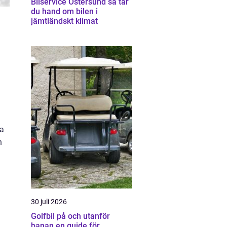
Bilservice Östersund så tar
du hand om bilen i
jämtländskt klimat
la
h
30 juli 2026
Golfbil på och utanför
banan en guide för