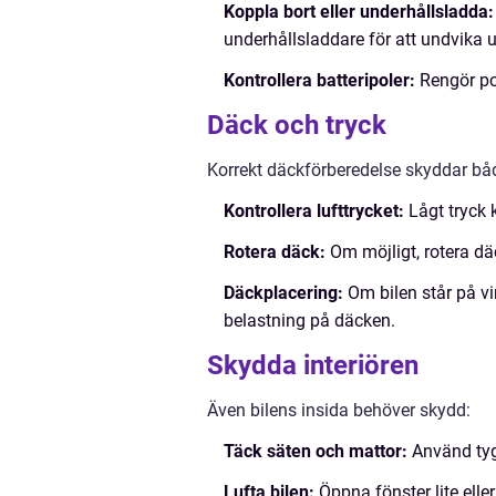
Koppla bort eller underhållsladda:
underhållsladdare för att undvika 
Kontrollera batteripoler:
Rengör pol
Däck och tryck
Korrekt däckförberedelse skyddar bå
Kontrollera lufttrycket:
Lågt tryck 
Rotera däck:
Om möjligt, rotera dä
Däckplacering:
Om bilen står på vi
belastning på däcken.
Skydda interiören
Även bilens insida behöver skydd:
Täck säten och mattor:
Använd tygs
Lufta bilen:
Öppna fönster lite elle