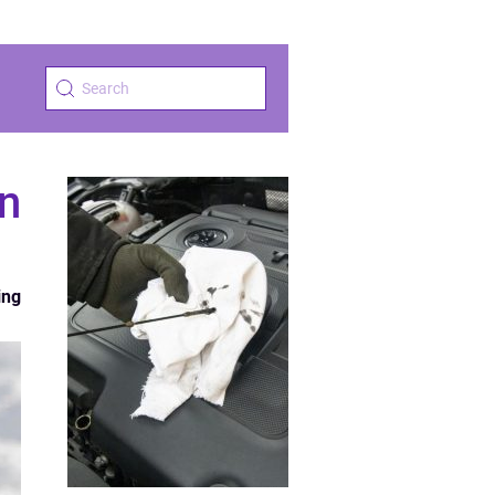
ån
ing