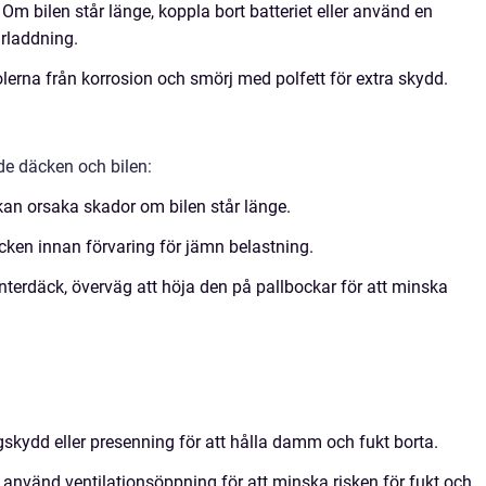
Om bilen står länge, koppla bort batteriet eller använd en
urladdning.
erna från korrosion och smörj med polfett för extra skydd.
de däcken och bilen:
kan orsaka skador om bilen står länge.
cken innan förvaring för jämn belastning.
nterdäck, överväg att höja den på pallbockar för att minska
kydd eller presenning för att hålla damm och fukt borta.
r använd ventilationsöppning för att minska risken för fukt och