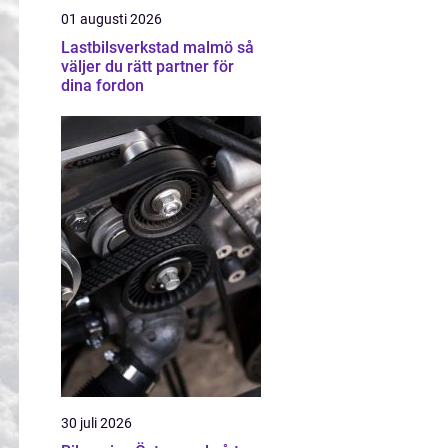
01 augusti 2026
Lastbilsverkstad malmö så
väljer du rätt partner för
dina fordon
30 juli 2026