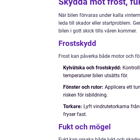
Skydda mot frost, fu
När bilen förvaras under kalla vinte
leda till skador eller startproblem. 
bilen i gott skick tills våren kommer.
Frostskydd
Frost kan påverka både motor och föns
Kylvätska och frostskydd:
Kontroll
temperaturer bilen utsätts för.
Fönster och rutor:
Applicera ett tu
risken för isbildning.
Torkare:
Lyft vindrutetorkarna från
fryser fast.
Fukt och mögel
Fukt kan orsaka både lukt och skador 