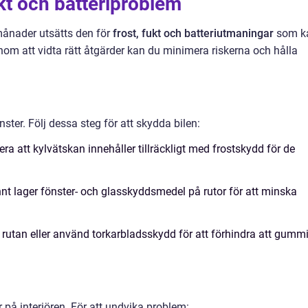
kt och batteriproblem
rmånader utsätts den för
frost, fukt och batteriutmaningar
som k
Genom att vidta rätt åtgärder kan du minimera riskerna och hålla
ter. Följ dessa steg för att skydda bilen:
era att kylvätskan innehåller tillräckligt med frostskydd för de
nnt lager fönster- och glasskyddsmedel på rutor för att minska
 rutan eller använd torkarbladsskydd för att förhindra att gummi
på interiören. För att undvika problem: