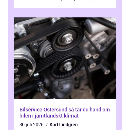
sjukhuset, tåget eller flyget. En påli...
Bilservice Östersund så tar du hand om
bilen i jämtländskt klimat
30 juli 2026
Karl Lindgren