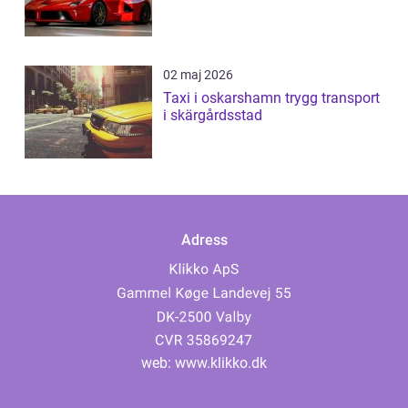
02 maj 2026
Taxi i oskarshamn trygg transport
i skärgårdsstad
Adress
web:
www.klikko.dk