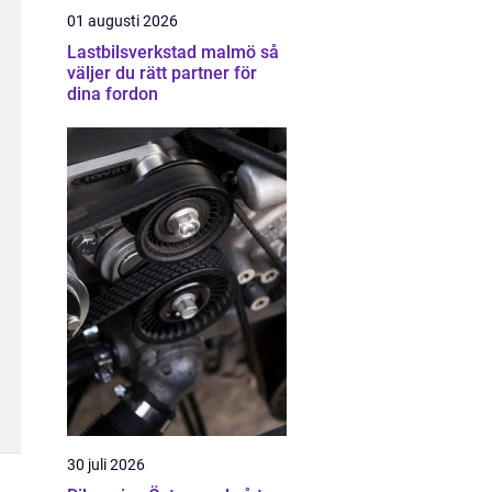
01 augusti 2026
Lastbilsverkstad malmö så
väljer du rätt partner för
dina fordon
30 juli 2026