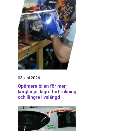
03 juni 2026
Optimera bilen för mer
körglädje, lägre förbrukning
och längre livslängd